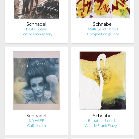
Schnabel
Schnabel
Best Buddies
Malfi (Set of Three)
Composition.gallery
Composition.gallery
Schnabel
Schnabel
MY WIFE
Bill (after short si…
Gallart.com
Galerie Frank Fluege…