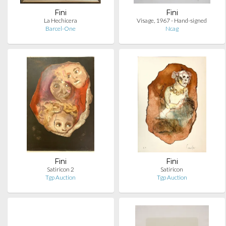
Fini
Fini
La Hechicera
Visage, 1967 - Hand-signed
Barcel-One
Ncag
Fini
Fini
Satiricon 2
Satiricon
Tgp Auction
Tgp Auction