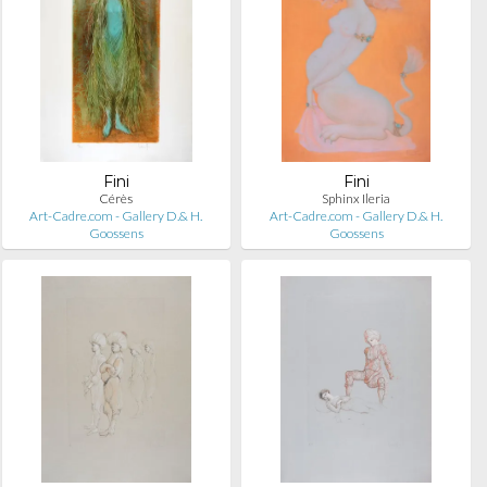
Fini
Fini
Cérès
Sphinx Ileria
Art-Cadre.com - Gallery D.& H.
Art-Cadre.com - Gallery D.& H.
Goossens
Goossens