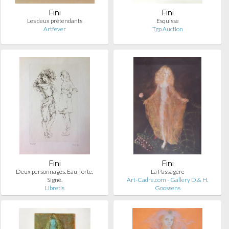
Fini
Fini
Les deux prétendants
Esquisse
Artfever
Tgp Auction
Fini
Fini
Deux personnages. Eau-forte.
La Passagère
Signé.
Art-Cadre.com - Gallery D.& H.
Libretis
Goossens