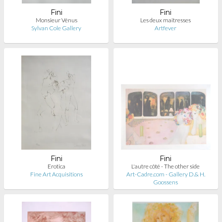
Fini
Fini
Monsieur Vénus
Les deux maitresses
Sylvan Cole Gallery
Artfever
Fini
Fini
Erotica
L'autre côté - The other side
Fine Art Acquisitions
Art-Cadre.com - Gallery D.& H.
Goossens