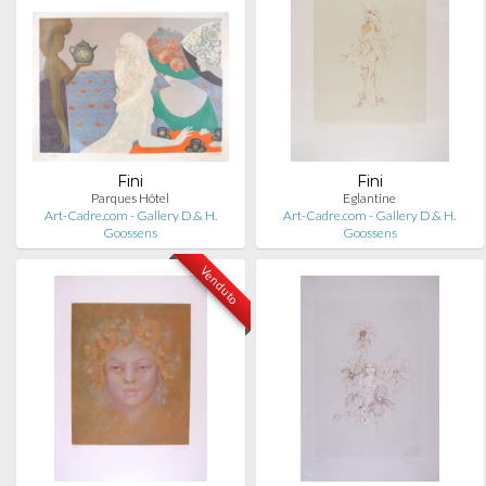
Fini
Fini
Parques Hôtel
Eglantine
Art-Cadre.com - Gallery D.& H.
Art-Cadre.com - Gallery D.& H.
Goossens
Goossens
Venduto