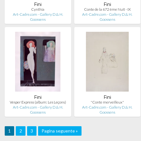
Fini
Fini
Cynthia
Conte de la 672 ème Nuit - IX
Art-Cadre.com - Gallery D.& H.
Art-Cadre.com - Gallery D.& H.
Goossens
Goossens
Fini
Fini
Vesper Express (album: Les Leçons)
"Conte merveilleux"
Art-Cadre.com - Gallery D.& H.
Art-Cadre.com - Gallery D.& H.
Goossens
Goossens
1
2
3
Pagina seguente »