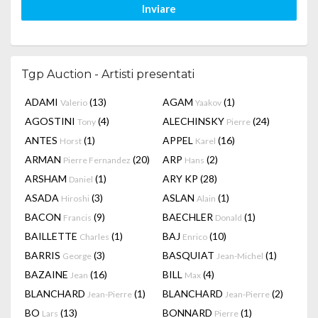
Inviare
Tgp Auction - Artisti presentati
ADAMI
(13)
AGAM
(1)
Valerio
Yaakov
AGOSTINI
(4)
ALECHINSKY
(24)
Tony
Pierre
ANTES
(1)
APPEL
(16)
Horst
Karel
ARMAN
(20)
ARP
(2)
Pierre Fernandez
Hans
ARSHAM
(1)
ARY KP
(28)
Daniel
ASADA
(3)
ASLAN
(1)
Hiroshi
Alain
BACON
(9)
BAECHLER
(1)
Francis
Donald
BAILLETTE
(1)
BAJ
(10)
Charles
Enrico
BARRIS
(3)
BASQUIAT
(1)
George
Jean-Michel
BAZAINE
(16)
BILL
(4)
Jean
Max
BLANCHARD
(1)
BLANCHARD
(2)
Jean-Pierre
Jean-Pierre
BO
(13)
BONNARD
(1)
Lars
Pierre