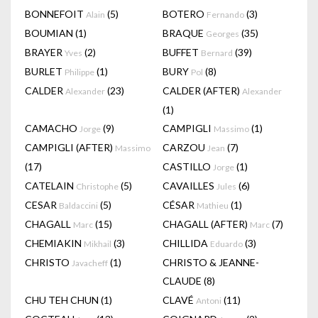
BONNEFOIT
(5)
BOTERO
(3)
Alain
Fernando
BOUMIAN
(1)
BRAQUE
(35)
Georges
BRAYER
(2)
BUFFET
(39)
Yves
Bernard
BURLET
(1)
BURY
(8)
Philippe
Pol
CALDER
(23)
CALDER (AFTER)
Alexander
Alexander
(1)
CAMACHO
(9)
CAMPIGLI
(1)
Jorge
Massimo
CAMPIGLI (AFTER)
CARZOU
(7)
Massimo
Jean
(17)
CASTILLO
(1)
Jorge
CATELAIN
(5)
CAVAILLES
(6)
Christophe
Jules
CESAR
(5)
CÉSAR
(1)
Baldaccini
Mathieu
CHAGALL
(15)
CHAGALL (AFTER)
(7)
Marc
Marc
CHEMIAKIN
(3)
CHILLIDA
(3)
Mikhail
Eduardo
CHRISTO
(1)
CHRISTO & JEANNE-
Javacheff
CLAUDE
(8)
CHU TEH CHUN
(1)
CLAVÉ
(11)
Antoni