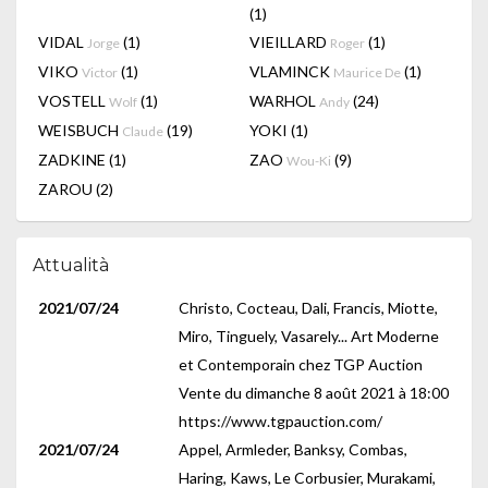
(1)
VIDAL
(1)
VIEILLARD
(1)
Jorge
Roger
VIKO
(1)
VLAMINCK
(1)
Victor
Maurice De
VOSTELL
(1)
WARHOL
(24)
Wolf
Andy
WEISBUCH
(19)
YOKI
(1)
Claude
ZADKINE
(1)
ZAO
(9)
Wou-Ki
ZAROU
(2)
Attualità
2021/07/24
Christo, Cocteau, Dali, Francis, Miotte,
Miro, Tinguely, Vasarely... Art Moderne
et Contemporain chez TGP Auction
Vente du dimanche 8 août 2021 à 18:00
https://www.tgpauction.com/
2021/07/24
Appel, Armleder, Banksy, Combas,
Haring, Kaws, Le Corbusier, Murakami,