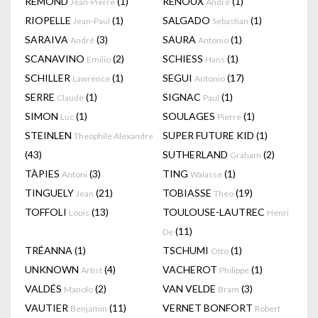
RÉMOND
(1)
RENOUX
(1)
Jean-Pierre
André
RIOPELLE
(1)
SALGADO
(1)
Jean-Paul
Sebastian
SARAIVA
(3)
SAURA
(1)
André
Antonio
SCANAVINO
(2)
SCHIESS
(1)
Emilio
Hans
SCHILLER
(1)
SEGUI
(17)
Lawrence
Antonio
SERRE
(1)
SIGNAC
(1)
Claude
Paul
SIMON
(1)
SOULAGES
(1)
Luc
Pierre
STEINLEN
SUPER FUTURE KID
(1)
Theophile Alexandre
(43)
SUTHERLAND
(2)
Graham
TÀPIES
(3)
TING
(1)
Antoni
Walasse
TINGUELY
(21)
TOBIASSE
(19)
Jean
Theo
TOFFOLI
(13)
TOULOUSE-LAUTREC
Louis
Henri
(11)
De
TRÉANNA
(1)
TSCHUMI
(1)
Otto
UNKNOWN
(4)
VACHEROT
(1)
Artist
Philippe
VALDÉS
(2)
VAN VELDE
(3)
Manolo
Bram
VAUTIER
(11)
VERNET BONFORT
Benjamin
Robert