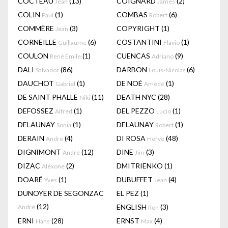
COCTEAU
(13)
COIGNARD
(2)
Jean
James
COLIN
(1)
COMBAS
(6)
Paul
Robert
COMMÈRE
(3)
COPYRIGHT
(1)
Jean
CORNEILLE
(6)
COSTANTINI
(1)
Guillaume
Flavio
COULON
(1)
CUENCAS
(9)
René Emile
Adriano
DALI
(86)
DARBON
(6)
Salvador
Louis-Nicolas
DAUCHOT
(1)
DE NOÉ
(1)
Gabriel
Amédé
DE SAINT PHALLE
(11)
DEATH NYC
(28)
Niki
DEFOSSEZ
(1)
DEL PEZZO
(1)
Alfred
Lucio
DELAUNAY
(1)
DELAUNAY
(1)
Sonia
Robert
DERAIN
(4)
DI ROSA
(48)
André
Hervé
DIGNIMONT
(12)
DINE
(3)
André
Jim
DIZAC
(2)
DMITRIENKO
(1)
Alëxone
DOARÉ
(1)
DUBUFFET
(4)
Yves
Jean
DUNOYER DE SEGONZAC
EL PEZ
(1)
(12)
ENGLISH
(3)
André
Ron
ERNI
(28)
ERNST
(4)
Hans
Max