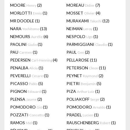
MOORE
(2)
MOREAU
(7)
Henry
Didier
MORLOTTI
(1)
MOSSET
(4)
Ennio
Olivier
MR DOODLE
(1)
MURAKAMI
(12)
Takashi
NARA
(13)
NEIMAN
(1)
Yoshitomo
Leroy
NEMOURS
(6)
NESPOLO
(1)
Aurélie
Ugo
PAOLINI
(1)
PARMIGGIANI
(1)
Giulio
Claudio
PAU
(1)
PAUL
(2)
Carmen
Gen
PEDERSEN
(4)
PELLAROSE
(11)
Carl-Henning
PENALBA
(1)
PETERSON
(11)
Alicia
Cleon
PEVERELLI
(1)
PEYNET
(2)
Cesare
Raymond
PICASSO
(5)
PIETRI
(5)
Pablo
Benjamin
PIGNON
(1)
PIZA
(1)
Edouard
Arthur Luiz
PLENSA
(2)
POLIAKOFF
(2)
Jaume
Serge
POMODORO
(1)
POMODORO
(1)
Giò
Arnaldo
POZZATI
(1)
PRADEL
(1)
Concetto
Lucien
RAMOS
(1)
RAUSCHENBERG
(1)
Mel
Robert