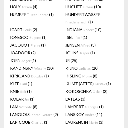
HOLY
(4)
HUCHET
(10)
Adrien
Urbain
HUMBERT
(1)
HUNDERTWASSER
Jean-Pierre
(1)
Friedensreich
ICART
(2)
INDIANA
(10)
Louis
Robert
IONESCO
(1)
ISELI
(1)
Eugene
Rolf
JACQUOT
(1)
JENSEN
(3)
Pierre
Alfred
JOADOOR
(2)
JOHNS
(1)
Jasper
JORN
(1)
JR
(25)
Asger
KANDINSKY
(10)
KIJNO
(20)
Wassily
Ladislas
KIRKLAND
(1)
KISLING
(8)
Douglas
Moise
KLEE
(1)
KLIMT (AFTER)
(1)
Paul
Gustav
KNIE
(1)
KOKOSCHKA
(2)
Rolf
Oskar
KOLAR
(1)
L'ATLAS
(3)
Jiri
LAM
(8)
LAMBERT
(1)
Wifredo
Georges
LANGLOIS
(2)
LANSKOY
(11)
Pierre-Gérard
Andre
LAPICQUE
(1)
LAURENCIN
(3)
Charles
Marie