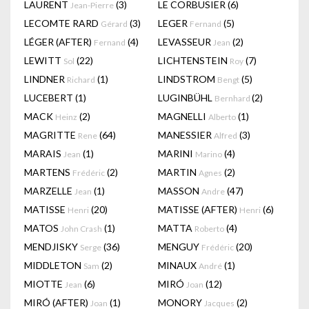
LAURENT
(3)
LE CORBUSIER
(6)
Jean-Pierre
LECOMTE RARD
(3)
LEGER
(5)
Gérard
Fernand
LÉGER (AFTER)
(4)
LEVASSEUR
(2)
Fernand
Jean
LEWITT
(22)
LICHTENSTEIN
(7)
Sol
Roy
LINDNER
(1)
LINDSTROM
(5)
Richard
Bengt
LUCEBERT
(1)
LUGINBÜHL
(2)
Bernhard
MACK
(2)
MAGNELLI
(1)
Heinz
Alberto
MAGRITTE
(64)
MANESSIER
(3)
Rene
Alfred
MARAIS
(1)
MARINI
(4)
Jean
Marino
MARTENS
(2)
MARTIN
(2)
Frédéric
Agnes
MARZELLE
(1)
MASSON
(47)
Jean
Andre
MATISSE
(20)
MATISSE (AFTER)
(6)
Henri
Henri
MATOS
(1)
MATTA
(4)
John Crash
Roberto
MENDJISKY
(36)
MENGUY
(20)
Serge
Frédéric
MIDDLETON
(2)
MINAUX
(1)
Sam
André
MIOTTE
(6)
MIRÓ
(12)
Jean
Joan
MIRÓ (AFTER)
(1)
MONORY
(2)
Joan
Jacques