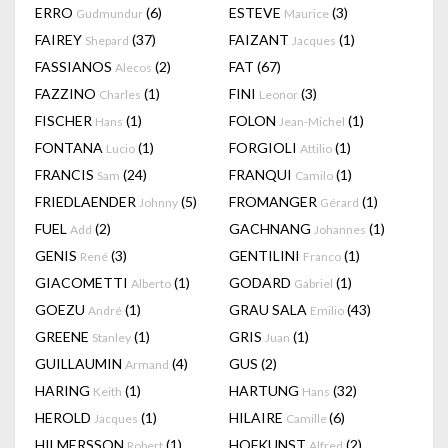
ERRO
(6)
ESTEVE
(3)
Gudmundur
Maurice
FAIREY
(37)
FAIZANT
(1)
Shepard
Jacques
FASSIANOS
(2)
FAT
(67)
Alecos
FAZZINO
(1)
FINI
(3)
Charles
Leonor
FISCHER
(1)
FOLON
(1)
Hans
Jean-Michel
FONTANA
(1)
FORGIOLI
(1)
Lucio
Attilio
FRANCIS
(24)
FRANQUI
(1)
Sam
Camilo
FRIEDLAENDER
(5)
FROMANGER
(1)
Johnny
Gérard
FUEL
(2)
GACHNANG
(1)
Add
Johannes
GENIS
(3)
GENTILINI
(1)
René
Franco
GIACOMETTI
(1)
GODARD
(1)
Alberto
Gabriel
GOEZU
(1)
GRAU SALA
(43)
André
Emilio
GREENE
(1)
GRIS
(1)
Stanley
Juan
GUILLAUMIN
(4)
GUS
(2)
Armand
HARING
(1)
HARTUNG
(32)
Keith
Hans
HEROLD
(1)
HILAIRE
(6)
Jacques
Camille
HILMERSSON
(1)
HOFKUNST
(2)
Robert
Alfred