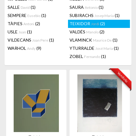
SALLE
(1)
SAURA
(1)
David
Antonio
SEMPERE
(1)
SUBIRACHS
(1)
Eusebio
Josep Maria
TÀPIES
(2)
TEIXIDOR
(2)
Antoni
Jordi
USLE
(1)
VALDÉS
(2)
Juan
Manolo
VILDECANS
(1)
VLAMINCK
(1)
Joan Pere
Maurice De
WARHOL
(9)
YTURRALDE
(1)
Andy
José Maria
ZOBEL
(1)
Fernando
Venduto