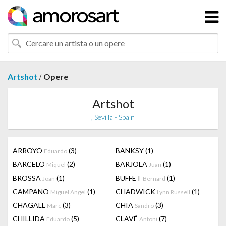
/
Artshot
Opere
Artshot
, Sevilla - Spain
ARROYO
(3)
BANKSY
(1)
Eduardo
BARCELO
(2)
BARJOLA
(1)
Miquel
Juan
BROSSA
(1)
BUFFET
(1)
Joan
Bernard
CAMPANO
(1)
CHADWICK
(1)
Miguel Angel
Lynn Russell
CHAGALL
(3)
CHIA
(3)
Marc
Sandro
CHILLIDA
(5)
CLAVÉ
(7)
Eduardo
Antoni