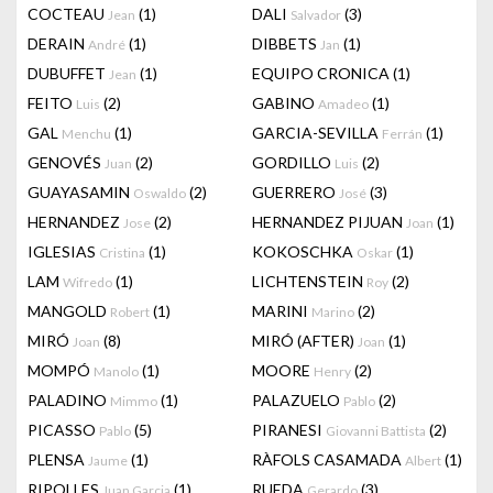
COCTEAU
(1)
DALI
(3)
Jean
Salvador
DERAIN
(1)
DIBBETS
(1)
André
Jan
DUBUFFET
(1)
EQUIPO CRONICA
(1)
Jean
FEITO
(2)
GABINO
(1)
Luis
Amadeo
GAL
(1)
GARCIA-SEVILLA
(1)
Menchu
Ferrán
GENOVÉS
(2)
GORDILLO
(2)
Juan
Luis
GUAYASAMIN
(2)
GUERRERO
(3)
Oswaldo
José
HERNANDEZ
(2)
HERNANDEZ PIJUAN
(1)
Jose
Joan
IGLESIAS
(1)
KOKOSCHKA
(1)
Cristina
Oskar
LAM
(1)
LICHTENSTEIN
(2)
Wifredo
Roy
MANGOLD
(1)
MARINI
(2)
Robert
Marino
MIRÓ
(8)
MIRÓ (AFTER)
(1)
Joan
Joan
MOMPÓ
(1)
MOORE
(2)
Manolo
Henry
PALADINO
(1)
PALAZUELO
(2)
Mimmo
Pablo
PICASSO
(5)
PIRANESI
(2)
Pablo
Giovanni Battista
PLENSA
(1)
RÀFOLS CASAMADA
(1)
Jaume
Albert
RIPOLLES
(1)
RUEDA
(3)
Juan Garcia
Gerardo