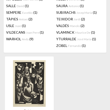
SALLE
(1)
SAURA
(1)
David
Antonio
SEMPERE
(1)
SUBIRACHS
(1)
Eusebio
Josep Maria
TÀPIES
(2)
TEIXIDOR
(2)
Antoni
Jordi
USLE
(1)
VALDÉS
(2)
Juan
Manolo
VILDECANS
(1)
VLAMINCK
(1)
Joan Pere
Maurice De
WARHOL
(9)
YTURRALDE
(1)
Andy
José Maria
ZOBEL
(1)
Fernando