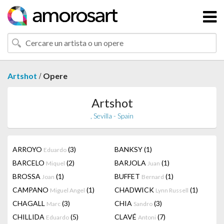
/
Artshot
Opere
Artshot
, Sevilla - Spain
ARROYO
(3)
BANKSY
(1)
Eduardo
BARCELO
(2)
BARJOLA
(1)
Miquel
Juan
BROSSA
(1)
BUFFET
(1)
Joan
Bernard
CAMPANO
(1)
CHADWICK
(1)
Miguel Angel
Lynn Russell
CHAGALL
(3)
CHIA
(3)
Marc
Sandro
CHILLIDA
(5)
CLAVÉ
(7)
Eduardo
Antoni