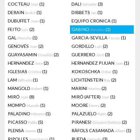
COCTEAU
(1)
DALI
(3)
Jean
Salvador
DERAIN
(1)
DIBBETS
(1)
André
Jan
DUBUFFET
(1)
EQUIPO CRONICA
(1)
Jean
FEITO
(2)
GABINO
(1)
Luis
Amadeo
GAL
(1)
GARCIA-SEVILLA
(1)
Menchu
Ferrán
GENOVÉS
(2)
GORDILLO
(2)
Juan
Luis
GUAYASAMIN
(2)
GUERRERO
(3)
Oswaldo
José
HERNANDEZ
(2)
HERNANDEZ PIJUAN
(1)
Jose
Joan
IGLESIAS
(1)
KOKOSCHKA
(1)
Cristina
Oskar
LAM
(1)
LICHTENSTEIN
(2)
Wifredo
Roy
MANGOLD
(1)
MARINI
(2)
Robert
Marino
MIRÓ
(8)
MIRÓ (AFTER)
(1)
Joan
Joan
MOMPÓ
(1)
MOORE
(2)
Manolo
Henry
PALADINO
(1)
PALAZUELO
(2)
Mimmo
Pablo
PICASSO
(5)
PIRANESI
(2)
Pablo
Giovanni Battista
PLENSA
(1)
RÀFOLS CASAMADA
(1)
Jaume
Albert
RIPOLLES
(1)
RUEDA
(3)
Juan Garcia
Gerardo