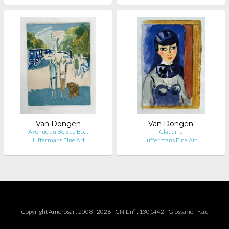
Van Dongen
Van Dongen
Avenue du Bois de Bo…
Claudine
Juffermans Fine Art
Juffermans Fine Art
Copyright Amorosart 2008 - 2026 - CNIL n° : 1301442 -
Glossario
-
F.a.q