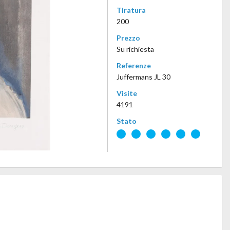
Tiratura
200
Prezzo
Su richiesta
Referenze
Juffermans JL 30
Visite
4191
Stato