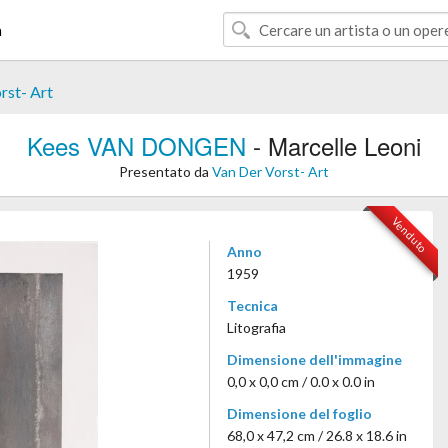
à
rst- Art
Kees VAN DONGEN
- Marcelle Leoni
Presentato da
Van Der Vorst- Art
Venduto
Anno
1959
Tecnica
Litografia
Dimensione dell'immagine
0,0 x 0,0 cm / 0.0 x 0.0 in
Dimensione del foglio
68,0 x 47,2 cm / 26.8 x 18.6 in