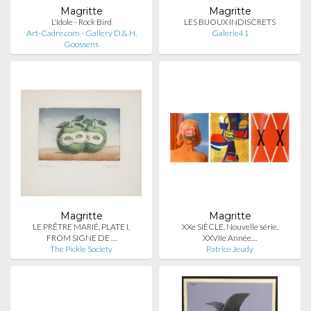
Magritte
Magritte
L'Idole - Rock Bird
LES BIJOUX INDISCRETS
Art-Cadre.com - Gallery D.& H.
Galerie41
Goossens
Magritte
Magritte
LE PRÊTRE MARIÉ, PLATE I,
XXe SIÈCLE. Nouvelle série.
FROM SIGNE DE …
XXVIIe Année…
The Pickle Society
Patrice Jeudy