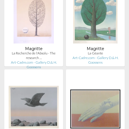
Magritte
Magritte
La Recherche de l'Absolu - The
La Géante
research …
Art-Cadre.com - Gallery D.& H.
Art-Cadre.com - Gallery D.& H.
Goossens
Goossens