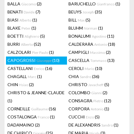
BALLA
(2)
BARUCHELLO
(1)
Giacomo
Gianfranco
BENATI
(7)
BEUYS
(35)
Davide
Joseph
BIASI
(1)
BILL
(5)
Alberto
Max
BLAKE
(1)
BLUHM
(1)
Peter
Norman
BOETTI
(5)
BONALUMI
(11)
Alighiero
Agostino
BURRI
(52)
CALDERARA
(18)
Alberto
Antonio
CALZOLARI
(1)
CAMPIGLI
(2)
Pier Paulo
Massimo
CAPOGROSSI
(10)
CASCELLA
(13)
Giuseppe
Tommaso
CASTELLANI
(16)
CEROLI
(10)
Enrico
Mario
CHAGALL
(1)
CHIA
(36)
Marc
Sandro
CHIN
(2)
CHRISTO
(5)
Hsiao
Javacheff
CHRISTO & JEANNE-CLAUDE
COLOMBO
(2)
Gianni
(1)
CONSAGRA
(12)
Pietro
CORNEILLE
(16)
CORPORA
(1)
Guillaume
Antonio
COSTALONGA
(1)
CUCCHI
(5)
Franco
Enzo
DADAMAINO
(2)
DE ALEXANDRIS
(1)
Sandro
DE CHIRICO
(25)
DE MARIA
(3)
Giorgio
Nicola