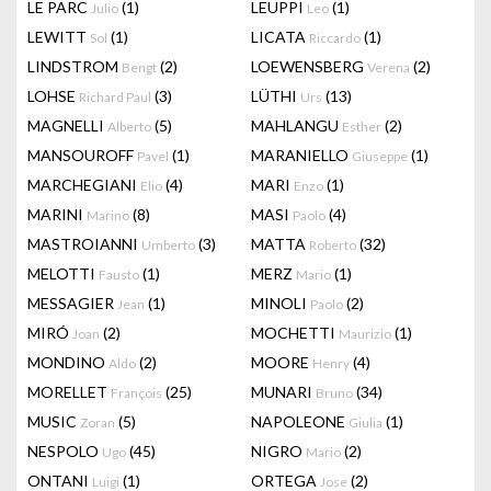
LE PARC
(1)
LEUPPI
(1)
Julio
Leo
LEWITT
(1)
LICATA
(1)
Sol
Riccardo
LINDSTROM
(2)
LOEWENSBERG
(2)
Bengt
Verena
LOHSE
(3)
LÜTHI
(13)
Richard Paul
Urs
MAGNELLI
(5)
MAHLANGU
(2)
Alberto
Esther
MANSOUROFF
(1)
MARANIELLO
(1)
Pavel
Giuseppe
MARCHEGIANI
(4)
MARI
(1)
Elio
Enzo
MARINI
(8)
MASI
(4)
Marino
Paolo
MASTROIANNI
(3)
MATTA
(32)
Umberto
Roberto
MELOTTI
(1)
MERZ
(1)
Fausto
Mario
MESSAGIER
(1)
MINOLI
(2)
Jean
Paolo
MIRÓ
(2)
MOCHETTI
(1)
Joan
Maurizio
MONDINO
(2)
MOORE
(4)
Aldo
Henry
MORELLET
(25)
MUNARI
(34)
François
Bruno
MUSIC
(5)
NAPOLEONE
(1)
Zoran
Giulia
NESPOLO
(45)
NIGRO
(2)
Ugo
Mario
ONTANI
(1)
ORTEGA
(2)
Luigi
Jose