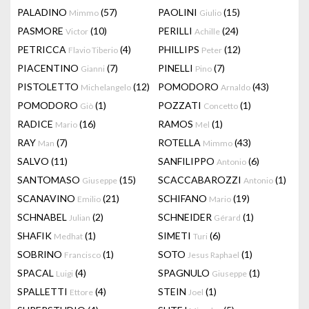
PALADINO
(57)
PAOLINI
(15)
Mimmo
Giulio
PASMORE
(10)
PERILLI
(24)
Victor
Achille
PETRICCA
(4)
PHILLIPS
(12)
Flavio Tiberio
Peter
PIACENTINO
(7)
PINELLI
(7)
Gianni
Pino
PISTOLETTO
(12)
POMODORO
(43)
Michelangelo
Arnaldo
POMODORO
(1)
POZZATI
(1)
Giò
Concetto
RADICE
(16)
RAMOS
(1)
Mario
Mel
RAY
(7)
ROTELLA
(43)
Man
Mimmo
SALVO
(11)
SANFILIPPO
(6)
Antonio
SANTOMASO
(15)
SCACCABAROZZI
(1)
Giuseppe
Antonio
SCANAVINO
(21)
SCHIFANO
(19)
Emilio
Mario
SCHNABEL
(2)
SCHNEIDER
(1)
Julian
Gérard
SHAFIK
(1)
SIMETI
(6)
Medhat
Turi
SOBRINO
(1)
SOTO
(1)
Francisco
Jesus Raphael
SPACAL
(4)
SPAGNULO
(1)
Luigi
Giuseppe
SPALLETTI
(4)
STEIN
(1)
Ettore
Joel