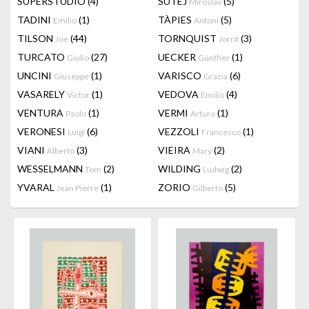
SUPERSTUDIO
(4)
SUTEJ
(5)
Miroslav
TADINI
(1)
TÀPIES
(5)
Emilio
Antoni
TILSON
(44)
TORNQUIST
(3)
Joe
Jorrit
TURCATO
(27)
UECKER
(1)
Giulio
Günther
UNCINI
(1)
VARISCO
(6)
Giuseppe
Grazia
VASARELY
(1)
VEDOVA
(4)
Victor
Emilio
VENTURA
(1)
VERMI
(1)
Paolo
Arturo
VERONESI
(6)
VEZZOLI
(1)
Luigi
Francesco
VIANI
(3)
VIEIRA
(2)
Alberto
Mary
WESSELMANN
(2)
WILDING
(2)
Tom
Ludwig
YVARAL
(1)
ZORIO
(5)
Jean Pierre
Gilberto