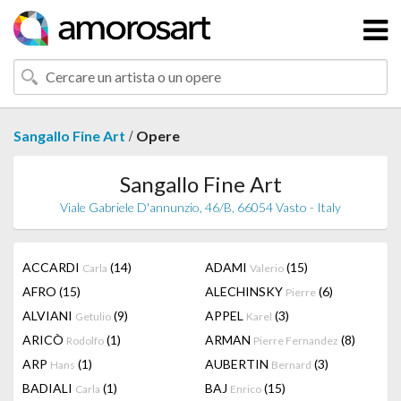
/
Sangallo Fine Art
Opere
Sangallo Fine Art
Viale Gabriele D'annunzio, 46/B, 66054 Vasto - Italy
ACCARDI
(14)
ADAMI
(15)
Carla
Valerio
AFRO
(15)
ALECHINSKY
(6)
Pierre
ALVIANI
(9)
APPEL
(3)
Getulio
Karel
ARICÒ
(1)
ARMAN
(8)
Rodolfo
Pierre Fernandez
ARP
(1)
AUBERTIN
(3)
Hans
Bernard
BADIALI
(1)
BAJ
(15)
Carla
Enrico