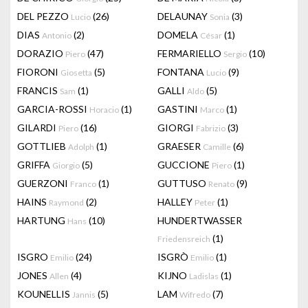
DEL PEZZO
(26)
DELAUNAY
(3)
Lucio
Sonia
DIAS
(2)
DOMELA
(1)
Antonio
César
DORAZIO
(47)
FERMARIELLO
(10)
Piero
Sergio
FIORONI
(5)
FONTANA
(9)
Giosetta
Lucio
FRANCIS
(1)
GALLI
(5)
Sam
Aldo
GARCIA-ROSSI
(1)
GASTINI
(1)
Horacio
Marco
GILARDI
(16)
GIORGI
(3)
Piero
Fabrizio
GOTTLIEB
(1)
GRAESER
(6)
Adolph
Camille
GRIFFA
(5)
GUCCIONE
(1)
Giorgio
Piero
GUERZONI
(1)
GUTTUSO
(9)
Franco
Renato
HAINS
(2)
HALLEY
(1)
Raymond
Peter
HARTUNG
(10)
HUNDERTWASSER
Hans
(1)
Friedensreich
ISGRO
(24)
ISGRÒ
(1)
Emilio
Emilio
JONES
(4)
KIJNO
(1)
Allen
Ladislas
KOUNELLIS
(5)
LAM
(7)
Jannis
Wifredo