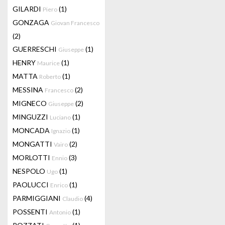
GILARDI
(1)
Piero
GONZAGA
Giovan Francesco
(2)
GUERRESCHI
(1)
Giuseppe
HENRY
(1)
Maurice
MATTA
(1)
Roberto
MESSINA
(2)
Francesco
MIGNECO
(2)
Giuseppe
MINGUZZI
(1)
Luciano
MONCADA
(1)
Ignazio
MONGATTI
(2)
Vairo
MORLOTTI
(3)
Ennio
NESPOLO
(1)
Ugo
PAOLUCCI
(1)
Enrico
PARMIGGIANI
(4)
Claudio
POSSENTI
(1)
Antonio