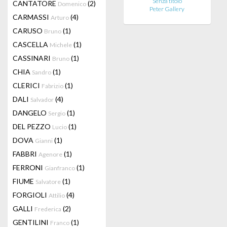
Senza titolo
CANTATORE
(2)
Domenico
Peter Gallery
CARMASSI
(4)
Arturo
CARUSO
(1)
Bruno
CASCELLA
(1)
Michele
CASSINARI
(1)
Bruno
CHIA
(1)
Sandro
CLERICI
(1)
Fabrizio
DALI
(4)
Salvador
DANGELO
(1)
Sergio
DEL PEZZO
(1)
Lucio
DOVA
(1)
Gianni
FABBRI
(1)
Agenore
FERRONI
(1)
Gianfranco
FIUME
(1)
Salvatore
FORGIOLI
(4)
Attilio
GALLI
(2)
Frederica
GENTILINI
(1)
Franco