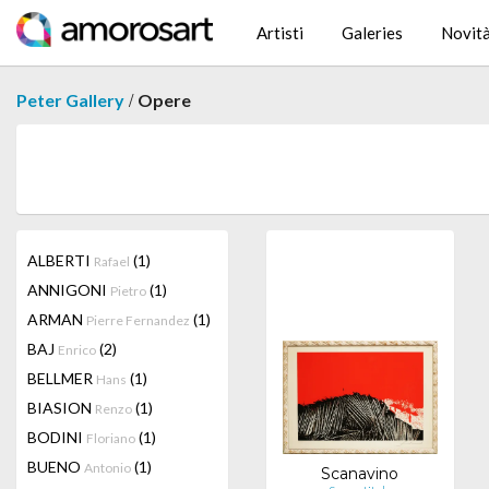
Artisti
Galeries
Novit
/
Peter Gallery
Opere
ALBERTI
(1)
Rafael
ANNIGONI
(1)
Pietro
ARMAN
(1)
Pierre Fernandez
BAJ
(2)
Enrico
BELLMER
(1)
Hans
BIASION
(1)
Renzo
BODINI
(1)
Floriano
BUENO
(1)
Antonio
Scanavino