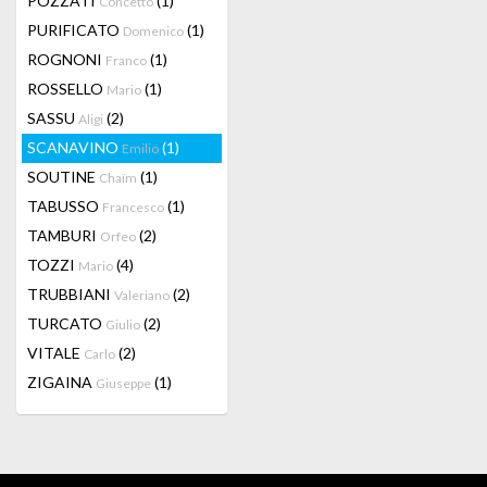
POZZATI
(1)
Concetto
PURIFICATO
(1)
Domenico
ROGNONI
(1)
Franco
ROSSELLO
(1)
Mario
SASSU
(2)
Aligi
SCANAVINO
(1)
Emilio
SOUTINE
(1)
Chaïm
TABUSSO
(1)
Francesco
TAMBURI
(2)
Orfeo
TOZZI
(4)
Mario
TRUBBIANI
(2)
Valeriano
TURCATO
(2)
Giulio
VITALE
(2)
Carlo
ZIGAINA
(1)
Giuseppe