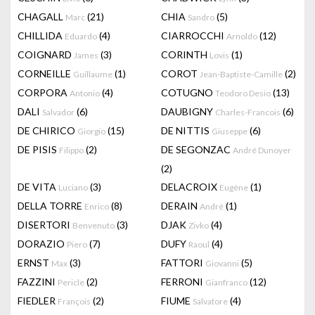
CHAGALL
(21)
CHIA
(5)
Marc
Sandro
CHILLIDA
(4)
CIARROCCHI
(12)
Eduardo
Arnoldo
COIGNARD
(3)
CORINTH
(1)
James
Lovis
CORNEILLE
(1)
COROT
(2)
Guillaume
Jean-Baptiste-Camille
CORPORA
(4)
COTUGNO
(13)
Antonio
Teodoro Desio
DALI
(6)
DAUBIGNY
(6)
Salvador
Charles-Francois
DE CHIRICO
(15)
DE NITTIS
(6)
Giorgio
Giuseppe
DE PISIS
(2)
DE SEGONZAC
Filippo
André Dunoyer
(2)
DE VITA
(3)
DELACROIX
(1)
Luciano
Eugène
DELLA TORRE
(8)
DERAIN
(1)
Enrico
André
DISERTORI
(3)
DJAK
(4)
Benvenuto
Zivko
DORAZIO
(7)
DUFY
(4)
Piero
Raoul
ERNST
(3)
FATTORI
(5)
Max
Giovanni
FAZZINI
(2)
FERRONI
(12)
Pericle
Gianfranco
FIEDLER
(2)
FIUME
(4)
François
Salvatore