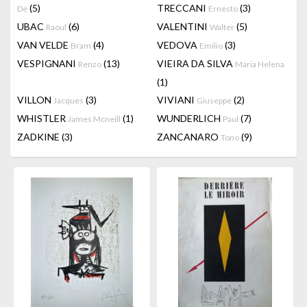
(5)
TRECCANI
(3)
De
Ernesto
UBAC
(6)
VALENTINI
(5)
Raoul
Walter
VAN VELDE
(4)
VEDOVA
(3)
Bram
Emilio
VESPIGNANI
(13)
VIEIRA DA SILVA
Renzo
Maria Helena
(1)
VILLON
(3)
VIVIANI
(2)
Jacques
Giuseppe
WHISTLER
(1)
WUNDERLICH
(7)
James Mcneill
Paul
ZADKINE
(3)
ZANCANARO
(9)
Tono