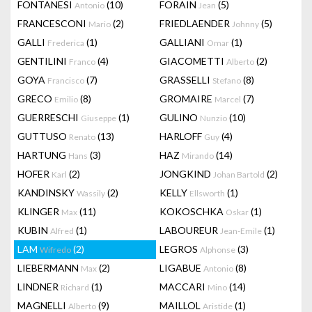
FONTANESI
(10)
FORAIN
(5)
Antonio
Jean
FRANCESCONI
(2)
FRIEDLAENDER
(5)
Mario
Johnny
GALLI
(1)
GALLIANI
(1)
Frederica
Omar
GENTILINI
(4)
GIACOMETTI
(2)
Franco
Alberto
GOYA
(7)
GRASSELLI
(8)
Francisco
Stefano
GRECO
(8)
GROMAIRE
(7)
Emilio
Marcel
GUERRESCHI
(1)
GULINO
(10)
Giuseppe
Nunzio
GUTTUSO
(13)
HARLOFF
(4)
Renato
Guy
HARTUNG
(3)
HAZ
(14)
Hans
Mirando
HOFER
(2)
JONGKIND
(2)
Karl
Johan Bartold
KANDINSKY
(2)
KELLY
(1)
Wassily
Ellsworth
KLINGER
(11)
KOKOSCHKA
(1)
Max
Oskar
KUBIN
(1)
LABOUREUR
(1)
Alfred
Jean-Emile
LAM
(2)
LEGROS
(3)
Wifredo
Alphonse
LIEBERMANN
(2)
LIGABUE
(8)
Max
Antonio
LINDNER
(1)
MACCARI
(14)
Richard
Mino
MAGNELLI
(9)
MAILLOL
(1)
Alberto
Aristide