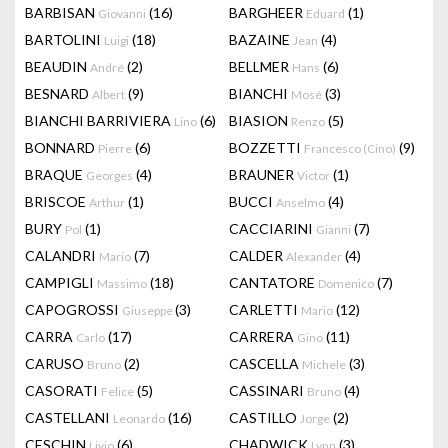
BARBISAN
(16)
BARGHEER
(1)
Giovanni
Eduard
BARTOLINI
(18)
BAZAINE
(4)
Luigi
Jean
BEAUDIN
(2)
BELLMER
(6)
André
Hans
BESNARD
(9)
BIANCHI
(3)
Albert
Mosé
BIANCHI BARRIVIERA
(6)
BIASION
(5)
Lino
Renzo
BONNARD
(6)
BOZZETTI
(9)
Pierre
Francesco (Cino)
BRAQUE
(4)
BRAUNER
(1)
Georges
Victor
BRISCOE
(1)
BUCCI
(4)
Arthur
Anselmo
BURY
(1)
CACCIARINI
(7)
Pol
Gianni
CALANDRI
(7)
CALDER
(4)
Mario
Alexander
CAMPIGLI
(18)
CANTATORE
(7)
Massimo
Domenico
CAPOGROSSI
(3)
CARLETTI
(12)
Giuseppe
Mario
CARRA
(17)
CARRERA
(11)
Carlo
Gino
CARUSO
(2)
CASCELLA
(3)
Bruno
Michele
CASORATI
(5)
CASSINARI
(4)
Felice
Bruno
CASTELLANI
(16)
CASTILLO
(2)
Leonardo
Jorge
CESCHIN
(6)
CHADWICK
(3)
Livio
Lynn