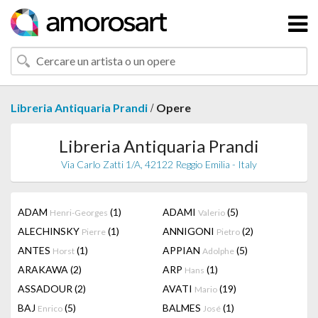
/
Libreria Antiquaria Prandi
Opere
Libreria Antiquaria Prandi
Via Carlo Zatti 1/A, 42122 Reggio Emilia - Italy
ADAM
(1)
ADAMI
(5)
Henri-Georges
Valerio
ALECHINSKY
(1)
ANNIGONI
(2)
Pierre
Pietro
ANTES
(1)
APPIAN
(5)
Horst
Adolphe
ARAKAWA
(2)
ARP
(1)
Hans
ASSADOUR
(2)
AVATI
(19)
Mario
BAJ
(5)
BALMES
(1)
Enrico
José