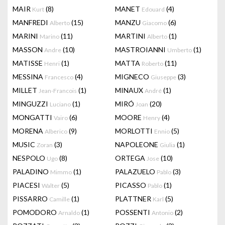
MAIR
(8)
MANET
(4)
Kurt
Edouard
MANFREDI
(15)
MANZU
(6)
Alberto
Giacomo
MARINI
(11)
MARTINI
(1)
Marino
Alberto
MASSON
(10)
MASTROIANNI
(1)
Andre
Umberto
MATISSE
(1)
MATTA
(11)
Henri
Roberto
MESSINA
(4)
MIGNECO
(3)
Francesco
Giuseppe
MILLET
(1)
MINAUX
(1)
Jean-Francois
André
MINGUZZI
(1)
MIRÓ
(20)
Luciano
Joan
MONGATTI
(6)
MOORE
(4)
Vairo
Henry
MORENA
(9)
MORLOTTI
(5)
Alberico
Ennio
MUSIC
(3)
NAPOLEONE
(1)
Zoran
Giulia
NESPOLO
(8)
ORTEGA
(10)
Ugo
Jose
PALADINO
(1)
PALAZUELO
(3)
Mimmo
Pablo
PIACESI
(5)
PICASSO
(1)
Walter
Pablo
PISSARRO
(1)
PLATTNER
(5)
Camille
Karl
POMODORO
(1)
POSSENTI
(2)
Arnaldo
Antonio