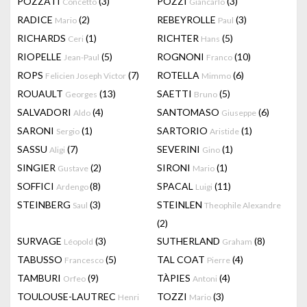
POZZATI
(3)
POZZI
(3)
Concetto
Giancarlo
RADICE
(2)
REBEYROLLE
(3)
Mario
Paul
RICHARDS
(1)
RICHTER
(5)
Ceri
Hans
RIOPELLE
(5)
ROGNONI
(10)
Jean-Paul
Franco
ROPS
(7)
ROTELLA
(6)
Felicien Joseph Victor
Mimmo
ROUAULT
(13)
SAETTI
(5)
Georges
Bruno
SALVADORI
(4)
SANTOMASO
(6)
Aldo
Giuseppe
SARONI
(1)
SARTORIO
(1)
Sergio
Aristide
SASSU
(7)
SEVERINI
(1)
Aligi
Gino
SINGIER
(2)
SIRONI
(1)
Gustave
Mario
SOFFICI
(8)
SPACAL
(11)
Ardengo
Luigi
STEINBERG
(3)
STEINLEN
Saul
Theophile Alexandre
(2)
SURVAGE
(3)
SUTHERLAND
(8)
Léopold
Graham
TABUSSO
(5)
TAL COAT
(4)
Francesco
Pierre
TAMBURI
(9)
TÀPIES
(4)
Orfeo
Antoni
TOULOUSE-LAUTREC
TOZZI
(3)
Henri
Mario