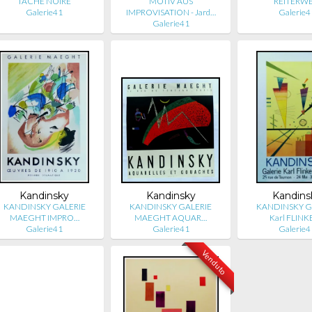
TACHE NOIRE
MOTIV AUS
REITERW
Galerie41
IMPROVISATION - Jard…
Galerie4
Galerie41
Kandinsky
Kandinsky
Kandins
KANDINSKY GALERIE
KANDINSKY GALERIE
KANDINSKY G
MAEGHT IMPRO…
MAEGHT AQUAR…
Karl FLIN
Galerie41
Galerie41
Galerie4
Venduto