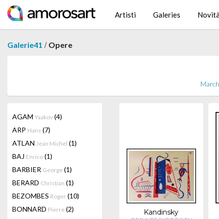
Artisti
Galeries
Novit
/
Galerie41
Opere
Marché
AGAM
(4)
Yaakov
ARP
(7)
Hans
ATLAN
(1)
Jean Michel
BAJ
(1)
Enrico
BARBIER
(1)
George
BERARD
(1)
Christian
BEZOMBES
(10)
Roger
BONNARD
(2)
Pierre
Kandinsky