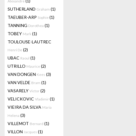
(1)
Alexandre
SUTHERLAND
(1)
Graham
TAEUBER-ARP
(1)
Sophie
TANNING
(1)
Dorothea
TOBEY
(1)
Mark
TOULOUSE-LAUTREC
(2)
Henri De
UBAC
(1)
Raoul
UTRILLO
(2)
Maurice
VAN DONGEN
(3)
Kees
VAN VELDE
(1)
Bram
VASARELY
(2)
Victor
VELICKOVIC
(1)
Vladimir
VIEIRA DA SILVA
Maria
(3)
Helena
VILLEMOT
(1)
Bernard
VILLON
(1)
Jacques