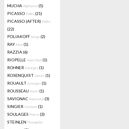
MUCHA
(5)
Alphonse
PICASSO
(21)
Pablo
PICASSO (AFTER)
Pablo
(22)
POLIAKOFF
(2)
Serge
RAY
(1)
Man
RAZZIA
(6)
RIOPELLE
(1)
Jean-Paul
ROHNER
(1)
Georges
ROSENQUIST
(1)
James
ROUAULT
(1)
Georges
ROUSSEAU
(1)
Henri
SAVIGNAC
(3)
Raymond
SINGIER
(1)
Gustave
SOULAGES
(3)
Pierre
STEINLEN
Theophile