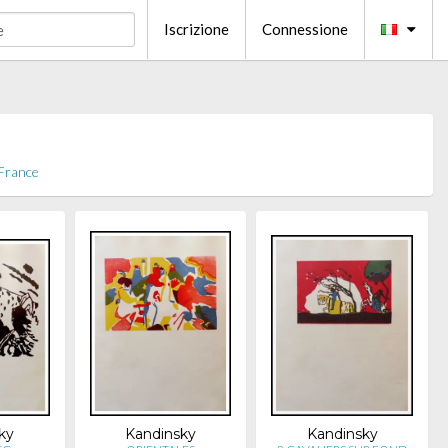
Iscrizione
Connessione
 France
ky
Kandinsky
Kandinsky