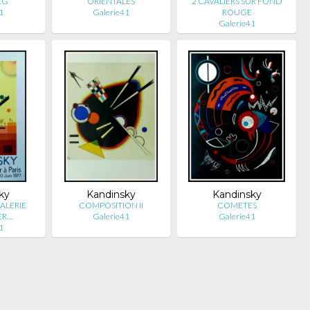
EG
ORIENTALES
2 CAVALIERS SUR FOND
1
Galerie41
ROUGE
Galerie41
ky
Kandinsky
Kandinsky
ALERIE
COMPOSITION II
COMETES
KER…
Galerie41
Galerie41
1