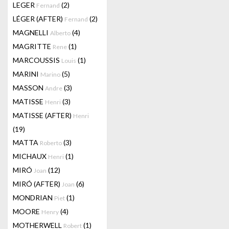
LEGER
(2)
Fernand
LÉGER (AFTER)
(2)
Fernand
MAGNELLI
(4)
Alberto
MAGRITTE
(1)
Rene
MARCOUSSIS
(1)
Louis
MARINI
(5)
Marino
MASSON
(3)
Andre
MATISSE
(3)
Henri
MATISSE (AFTER)
Henri
(19)
MATTA
(3)
Roberto
MICHAUX
(1)
Henri
MIRÓ
(12)
Joan
MIRÓ (AFTER)
(6)
Joan
MONDRIAN
(1)
Piet
MOORE
(4)
Henry
MOTHERWELL
(1)
Robert