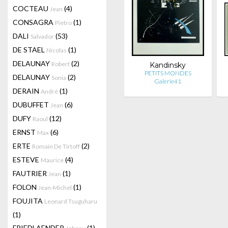
COCTEAU
(4)
Jean
CONSAGRA
(1)
Pietro
DALI
(53)
Salvador
DE STAEL
(1)
Nicolas
DELAUNAY
(2)
Robert
Kandinsky
PETITS MONDES
DELAUNAY
(2)
Sonia
Galerie41
DERAIN
(1)
André
DUBUFFET
(6)
Jean
DUFY
(12)
Raoul
ERNST
(6)
Max
ERTE
(2)
Romain De Tirtoff
ESTEVE
(4)
Maurice
FAUTRIER
(1)
Jean
FOLON
(1)
Jean-Michel
FOUJITA
Leonard Tsuguharu
(1)
FRIEDLAENDER
(1)