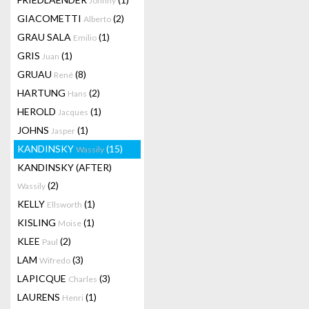
Johnny
GIACOMETTI
(2)
Alberto
GRAU SALA
(1)
Emilio
GRIS
(1)
Juan
GRUAU
(8)
René
HARTUNG
(2)
Hans
HEROLD
(1)
Jacques
JOHNS
(1)
Jasper
KANDINSKY
(15)
Wassily
KANDINSKY (AFTER)
(2)
Wassily
KELLY
(1)
Ellsworth
KISLING
(1)
Moise
KLEE
(2)
Paul
LAM
(3)
Wifredo
LAPICQUE
(3)
Charles
LAURENS
(1)
Henri