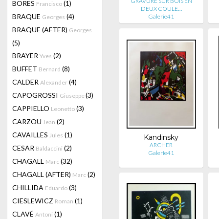
GRAVURE SUR BOIS EN
BORES
(1)
Francisco
DEUX COULE…
BRAQUE
(4)
Galerie41
Georges
BRAQUE (AFTER)
Georges
(5)
BRAYER
(2)
Yves
BUFFET
(8)
Bernard
CALDER
(4)
Alexander
CAPOGROSSI
(3)
Giuseppe
CAPPIELLO
(3)
Leonetto
CARZOU
(2)
Jean
CAVAILLES
(1)
Jules
Kandinsky
ARCHER
CESAR
(2)
Baldaccini
Galerie41
CHAGALL
(32)
Marc
CHAGALL (AFTER)
(2)
Marc
CHILLIDA
(3)
Eduardo
CIESLEWICZ
(1)
Roman
CLAVÉ
(1)
Antoni