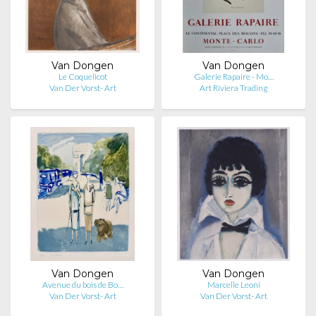
Van Dongen
Van Dongen
Le Coquelicot
Galerie Rapaire - Mo…
Van Der Vorst- Art
Art Riviera Trading
Van Dongen
Van Dongen
Avenue du bois de Bo…
Marcelle Leoni
Van Der Vorst- Art
Van Der Vorst- Art