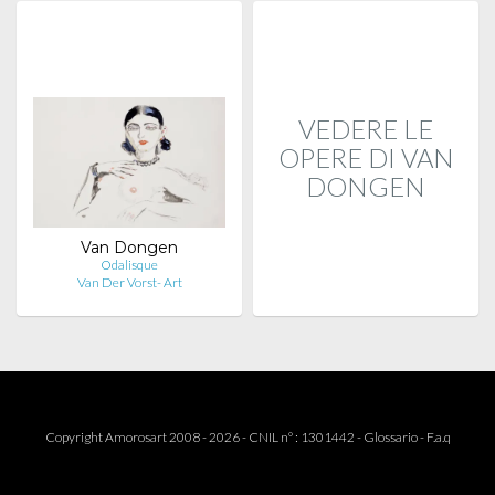
VEDERE LE
OPERE DI VAN
DONGEN
Van Dongen
Odalisque
Van Der Vorst- Art
Copyright Amorosart 2008 - 2026 - CNIL n° : 1301442 -
Glossario
-
F.a.q