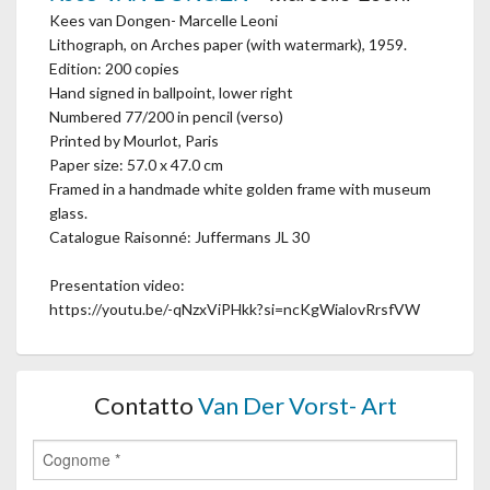
Kees van Dongen- Marcelle Leoni
Lithograph, on Arches paper (with watermark), 1959.
Edition: 200 copies
Hand signed in ballpoint, lower right
Numbered 77/200 in pencil (verso)
Printed by Mourlot, Paris
Paper size: 57.0 x 47.0 cm
Framed in a handmade white golden frame with museum
glass.
Catalogue Raisonné: Juffermans JL 30
Presentation video:
https://youtu.be/-qNzxViPHkk?si=ncKgWialovRrsfVW
Contatto
Van Der Vorst- Art