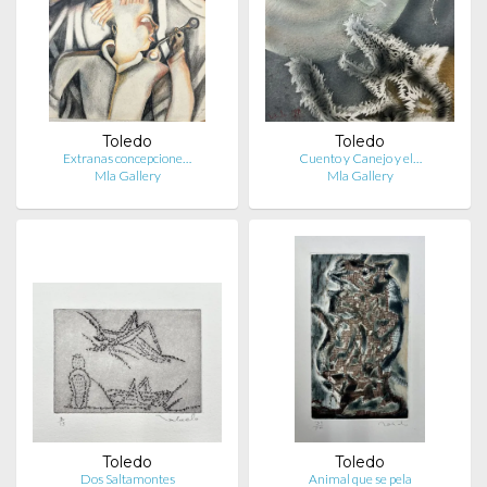
Toledo
Toledo
Extranas concepcione…
Cuento y Canejo y el…
Mla Gallery
Mla Gallery
Toledo
Toledo
Dos Saltamontes
Animal que se pela