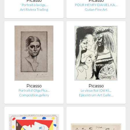
Picasso
Picasso
' Portrait à la ciga…
POUR HENRY-DANIEL KA…
Art Riviera Trading
Gutan Fine Art
Picasso
Picasso
Portrait d'Olga Pica…
Le vieux Roi (Old Ki…
Composition.gallery
Epicentrum Art Galle…