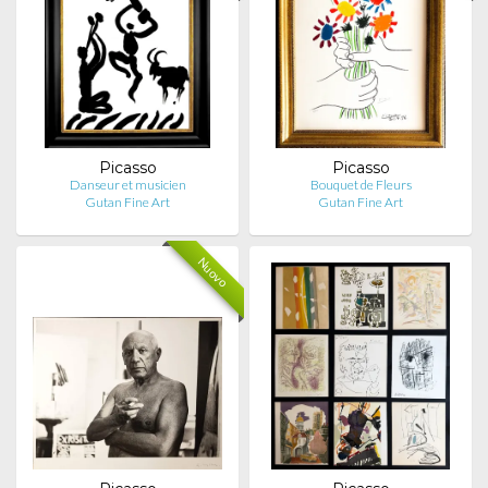
Picasso
Picasso
Danseur et musicien
Bouquet de Fleurs
Gutan Fine Art
Gutan Fine Art
Nuovo