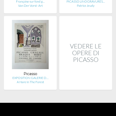
Françoise sur fond g…
PICASSO LINOGRAVURES…
Van Der Vorst- Art
Patrice Jeudy
VEDERE LE
OPERE DI
PICASSO
Picasso
EXPOSITION GALERIE D…
A Hare In The Forest