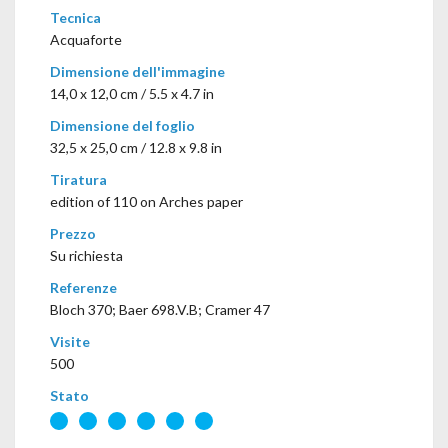
Tecnica
Acquaforte
Dimensione dell'immagine
14,0 x 12,0 cm / 5.5 x 4.7 in
Dimensione del foglio
32,5 x 25,0 cm / 12.8 x 9.8 in
Tiratura
edition of 110 on Arches paper
Prezzo
Su richiesta
Referenze
Bloch 370; Baer 698.V.B; Cramer 47
Visite
500
Stato