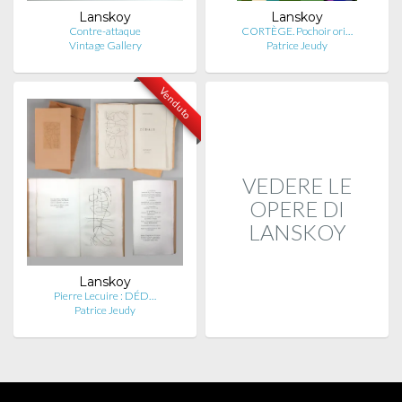
Lanskoy
Lanskoy
Contre-attaque
CORTÈGE. Pochoir ori…
Vintage Gallery
Patrice Jeudy
Venduto
VEDERE LE
OPERE DI
LANSKOY
Lanskoy
Pierre Lecuire : DÉD…
Patrice Jeudy