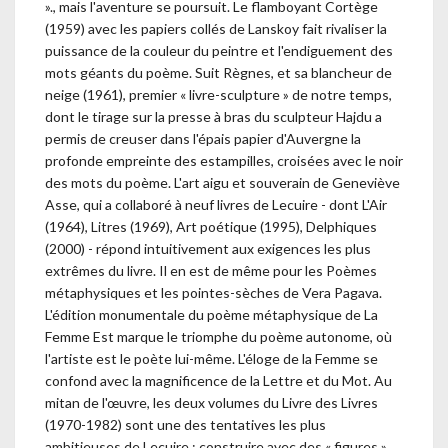
»., mais l'aventure se poursuit. Le flamboyant Cortège
(1959) avec les papiers collés de Lanskoy fait rivaliser la
puissance de la couleur du peintre et l'endiguement des
mots géants du poème. Suit Règnes, et sa blancheur de
neige (1961), premier « livre-sculpture » de notre temps,
dont le tirage sur la presse à bras du sculpteur Hajdu a
permis de creuser dans l'épais papier d'Auvergne la
profonde empreinte des estampilles, croisées avec le noir
des mots du poème. L'art aigu et souverain de Geneviève
Asse, qui a collaboré à neuf livres de Lecuire - dont L'Air
(1964), Litres (1969), Art poétique (1995), Delphiques
(2000) - répond intuitivement aux exigences les plus
extrêmes du livre. Il en est de même pour les Poèmes
métaphysiques et les pointes-sèches de Vera Pagava.
L'édition monumentale du poème métaphysique de La
Femme Est marque le triomphe du poème autonome, où
l'artiste est le poète lui-même. L'éloge de la Femme se
confond avec la magnificence de la Lettre et du Mot. Au
mitan de l'œuvre, les deux volumes du Livre des Livres
(1970-1982) sont une des tentatives les plus
ambitieuses de Lecuire : construire avec des « figures »