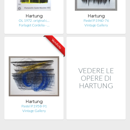
Hartung
Hartung
OL 1972 . original c…
Pastel P.1960-76
Forlaget Cordelia - …
Vintage Gallery
Venduto
VEDERE LE
OPERE DI
HARTUNG
Hartung
Pastel P.1958-91
Vintage Gallery