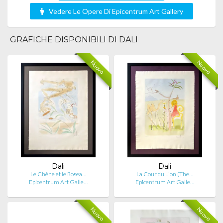
Vedere Le Opere Di Epicentrum Art Gallery
GRAFICHE DISPONIBILI DI DALI
Nuovo
Nuovo
Dali
Dali
Le Chêne et le Rosea…
La Cour du Lion (The…
Epicentrum Art Galle…
Epicentrum Art Galle…
Nuovo
Nuovo