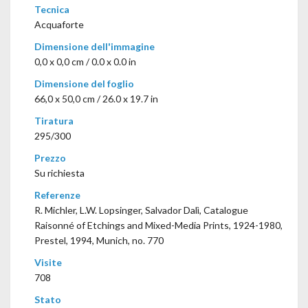
Tecnica
Acquaforte
Dimensione dell'immagine
0,0 x 0,0 cm / 0.0 x 0.0 in
Dimensione del foglio
66,0 x 50,0 cm / 26.0 x 19.7 in
Tiratura
295/300
Prezzo
Su richiesta
Referenze
R. Michler, L.W. Lopsinger, Salvador Dalì, Catalogue
Raisonné of Etchings and Mixed-Media Prints, 1924-1980,
Prestel, 1994, Munich, no. 770
Visite
708
Stato