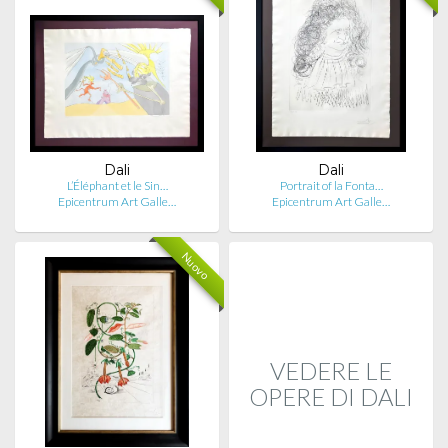
Dali
Dali
L’Éléphant et le Sin…
Portrait of la Fonta…
Epicentrum Art Galle…
Epicentrum Art Galle…
Nuovo
VEDERE LE
OPERE DI DALI