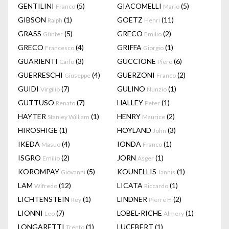
GENTILINI
(5)
GIACOMELLI
(5)
Franco
Mario
GIBSON
(1)
GOETZ
(11)
Ralph
Henri
GRASS
(5)
GRECO
(2)
Günter
Emilio
GRECO
(4)
GRIFFA
(1)
Francesco
Giorgio
GUARIENTI
(3)
GUCCIONE
(6)
Carlo
Piero
GUERRESCHI
(4)
GUERZONI
(2)
Giuseppe
Franco
GUIDI
(7)
GULINO
(1)
Virgilio
Nunzio
GUTTUSO
(7)
HALLEY
(1)
Renato
Peter
HAYTER
(1)
HENRY
(2)
Stanley William
Maurice
HIROSHIGE
(1)
HOYLAND
(3)
John
IKEDA
(4)
IONDA
(1)
Masuo
Franco
ISGRO
(2)
JORN
(1)
Emilio
Asger
KOROMPAY
(5)
KOUNELLIS
(1)
Giovanni
Jannis
LAM
(12)
LICATA
(1)
Wifredo
Riccardo
LICHTENSTEIN
(1)
LINDNER
(2)
Roy
Pierre H
LIONNI
(7)
LOBEL-RICHE
(1)
Leo
Almery
LONGARETTI
(1)
LUCEBERT
(1)
Trento