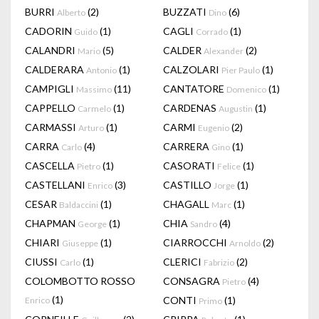
BURRI
(2)
BUZZATI
(6)
Alberto
Dino
CADORIN
(1)
CAGLI
(1)
Guido
Corrado
CALANDRI
(5)
CALDER
(2)
Mario
Alexander
CALDERARA
(1)
CALZOLARI
(1)
Antonio
Pier Paulo
CAMPIGLI
(11)
CANTATORE
(1)
Massimo
Domenico
CAPPELLO
(1)
CARDENAS
(1)
Carmelo
Augustin
CARMASSI
(1)
CARMI
(2)
Arturo
Eugenio
CARRA
(4)
CARRERA
(1)
Carlo
Gino
CASCELLA
(1)
CASORATI
(1)
Pietro
Felice
CASTELLANI
(3)
CASTILLO
(1)
Enrico
Jorge
CESAR
(1)
CHAGALL
(1)
Baldaccini
Marc
CHAPMAN
(1)
CHIA
(4)
George
Sandro
CHIARI
(1)
CIARROCCHI
(2)
Giuseppe
Arnoldo
CIUSSI
(1)
CLERICI
(2)
Carlo
Fabrizio
COLOMBOTTO ROSSO
CONSAGRA
(4)
Pietro
(1)
CONTI
(1)
Enrico
Primo