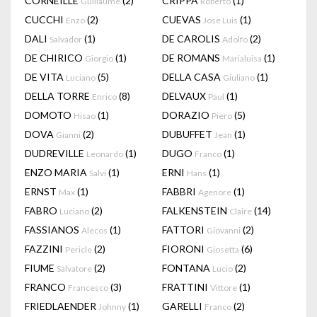
CORNEILLE
(2)
CRIPPA
(1)
Guillaume
Roberto
CUCCHI
(2)
CUEVAS
(1)
Enzo
Jose Luis
DALI
(1)
DE CAROLIS
(2)
Salvador
Adolfo
DE CHIRICO
(1)
DE ROMANS
(1)
Giorgio
Marialuisa
DE VITA
(5)
DELLA CASA
(1)
Luciano
Giuliano
DELLA TORRE
(8)
DELVAUX
(1)
Enrico
Paul
DOMOTO
(1)
DORAZIO
(5)
Hisao
Piero
DOVA
(2)
DUBUFFET
(1)
Gianni
Jean
DUDREVILLE
(1)
DUGO
(1)
Leonardo
Franco
ENZO MARIA
(1)
ERNI
(1)
Salvi
Hans
ERNST
(1)
FABBRI
(1)
Max
Agenore
FABRO
(2)
FALKENSTEIN
(14)
Luciano
Claire
FASSIANOS
(1)
FATTORI
(2)
Alecos
Giovanni
FAZZINI
(2)
FIORONI
(6)
Pericle
Giosetta
FIUME
(2)
FONTANA
(2)
Salvatore
Lucio
FRANCO
(3)
FRATTINI
(1)
Francesco
Vittore
FRIEDLAENDER
(1)
GARELLI
(2)
Johnny
Franco