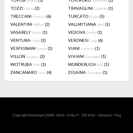
TOPOR
(1)
TOYOFUKU
(1)
Roland
Tomonori
TOZZI
(2)
TRAVAGLINI
(1)
Mario
Edgardo
TRECCANI
(6)
TURCATO
(5)
Ernesto
Giulio
VALENTINI
(2)
VALLMITJANA
(1)
Walter
Abel
VASARELY
(1)
VEDOVA
(1)
Victor
Emilio
VENTURA
(2)
VERONESI
(6)
Paolo
Luigi
VESPIGNANI
(1)
VIANI
(1)
Renzo
Lorenzo
VILLON
(2)
VIVIANI
(1)
Jacques
Giuseppe
WOTRUBA
(1)
WUNDERLICH
(1)
Fritz
Paul
ZANCANARO
(4)
ZIGAINA
(1)
Tono
Giuseppe
Copyright Amorosart 2008 - 2026 - CNIL n° : 1301442 -
Glossario
-
F.a.q