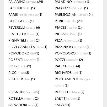
PALADINO
(24)
PALADINO
(1)
Mimmo
Salvatore
PAOLINI
(1)
PAOLOZZI
(1)
Giulio
Eduardo
PARIS
(1)
PARMIGGIANI
(4)
Harold Persico
Claudio
PATELLA
(1)
PERILLI
(28)
Luca
Achille
PEVERELLI
(6)
PIACESI
(1)
Cesare
Walter
PIATTELLA
(1)
PICASSO
(1)
Oscar
Pablo
PIGNATELI
(2)
PIZA
(1)
Ercole
Arthur Luiz
PIZZI CANNELLA
(1)
PIZZINATO
(1)
Piero
Armando
POMODORO
(3)
POMODORO
(1)
Giò
Arnaldo
POZZATI
(1)
POZZI
(2)
Concetto
Giancarlo
POZZI
(2)
RADICE
(4)
Lucio
Mario
RICCI
(3)
RICHARDS
(1)
Nino
Ceri
RICHTER
(1)
ROCCAMONTE
Hans
Giorgio
(3)
Amelio
ROGNONI
(5)
ROSSELLO
(2)
Franco
Mario
ROTELLA
(2)
SAETTI
(5)
Mimmo
Bruno
SALVADORI
(1)
SALVO
(1)
Aldo