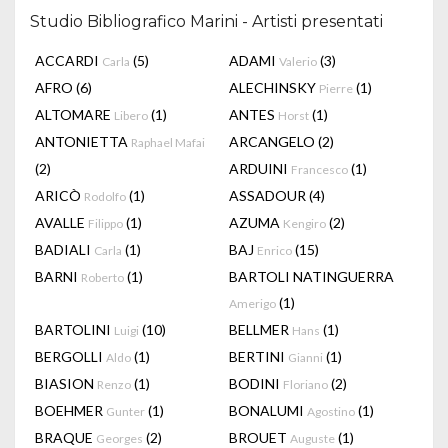
Studio Bibliografico Marini - Artisti presentati
ACCARDI
(5)
ADAMI
(3)
Carla
Valerio
AFRO
(6)
ALECHINSKY
(1)
Pierre
ALTOMARE
(1)
ANTES
(1)
Libero
Horst
ANTONIETTA
ARCANGELO
(2)
Raphael Mafai
(2)
ARDUINI
(1)
Francesco
ARICÒ
(1)
ASSADOUR
(4)
Rodolfo
AVALLE
(1)
AZUMA
(2)
Filippo
Kengiro
BADIALI
(1)
BAJ
(15)
Carla
Enrico
BARNI
(1)
BARTOLI NATINGUERRA
Roberto
(1)
Amerigo
BARTOLINI
(10)
BELLMER
(1)
Luigi
Hans
BERGOLLI
(1)
BERTINI
(1)
Aldo
Gianni
BIASION
(1)
BODINI
(2)
Renzo
Floriano
BOEHMER
(1)
BONALUMI
(1)
Gunter
Agostino
BRAQUE
(2)
BROUET
(1)
Georges
Auguste