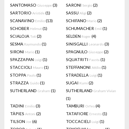
SANTOMASO
(3)
SARONI
(2)
Giuseppe
Sergio
SARTORIO
(1)
SASSU
(2)
Aristide
Aligi
SCANAVINO
(13)
SCHIFANO
(2)
Emilio
Mario
SCHOBER
(1)
SCHUMACHER
(1)
Helmut
Emil
SCIALOJA
(2)
SELDEN
(4)
Toti
Roger
SESMA
(1)
SINISGALLI
(3)
Raymundo
Leonardo
SIRONI
(1)
SPAGNULO
(2)
Mario
Giuseppe
SPAZZAPAN
(1)
SQUATRITI
(1)
Luigi
Fausta
STACCIOLI
(1)
STEFFANONI
(1)
Mauro
Attilio
STOPPA
(1)
STRADELLA
(1)
Paulo
Luigi
STRAZZA
(1)
SUGAI
(2)
Guido
Kumi
SUTHERLAND
(1)
SUTHERLAND
Graham
Graham Vivian
(1)
TADINI
(3)
TAMBURI
(4)
Emilio
Orfeo
TÀPIES
(2)
TATAFIORE
(1)
Antoni
Ernesto
TILSON
(6)
TOCCACIELI
(1)
Joe
Luigi