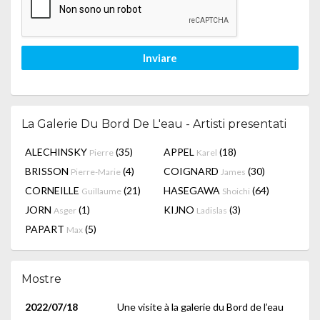
Inviare
La Galerie Du Bord De L'eau - Artisti presentati
ALECHINSKY
(35)
APPEL
(18)
Pierre
Karel
BRISSON
(4)
COIGNARD
(30)
Pierre-Marie
James
CORNEILLE
(21)
HASEGAWA
(64)
Guillaume
Shoichi
JORN
(1)
KIJNO
(3)
Asger
Ladislas
PAPART
(5)
Max
Mostre
2022/07/18
Une visite à la galerie du Bord de l’eau