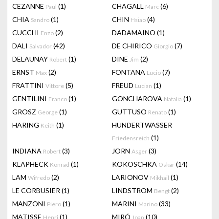
CEZANNE
(1)
CHAGALL
(6)
Paul
Marc
CHIA
(1)
CHIN
(4)
Sandro
Hsiao
CUCCHI
(2)
DADAMAINO
(1)
Enzo
DALI
(42)
DE CHIRICO
(7)
Salvador
Giorgio
DELAUNAY
(1)
DINE
(2)
Robert
Jim
ERNST
(2)
FONTANA
(7)
Max
Lucio
FRATTINI
(5)
FREUD
(1)
Vittore
Lucian
GENTILINI
(1)
GONCHAROVA
(1)
Franco
Natalia
GROSZ
(1)
GUTTUSO
(1)
George
Renato
HARING
(1)
HUNDERTWASSER
Keith
(1)
Friedensreich
INDIANA
(3)
JORN
(3)
Robert
Asger
KLAPHECK
(1)
KOKOSCHKA
(14)
Konrad
Oskar
LAM
(2)
LARIONOV
(1)
Wifredo
Mikhail
LE CORBUSIER
(1)
LINDSTROM
(2)
Bengt
MANZONI
(1)
MARINI
(33)
Piero
Marino
MATISSE
(1)
MIRÓ
(10)
Henri
Joan