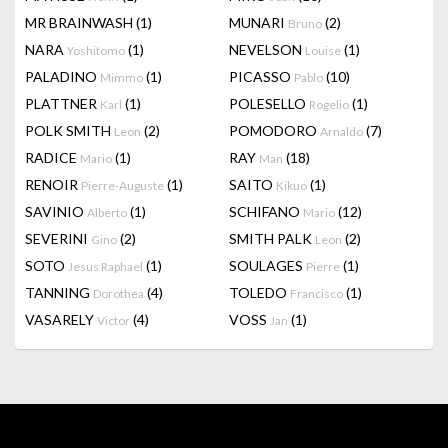
MR BRAINWASH
(1)
MUNARI
(2)
Bruno
NARA
(1)
NEVELSON
(1)
Yoshitomo
Louise
PALADINO
(1)
PICASSO
(10)
Mimmo
Pablo
PLATTNER
(1)
POLESELLO
(1)
Karl
Rogelio
POLK SMITH
(2)
POMODORO
(7)
Leon
Arnaldo
RADICE
(1)
RAY
(18)
Mario
Man
RENOIR
(1)
SAITO
(1)
Pierre-Auguste
Kikuo
SAVINIO
(1)
SCHIFANO
(12)
Alberto
Mario
SEVERINI
(2)
SMITH PALK
(2)
Gino
Leon
SOTO
(1)
SOULAGES
(1)
Jesus Raphael
Pierre
TANNING
(4)
TOLEDO
(1)
Dorothea
Francisco
VASARELY
(4)
VOSS
(1)
Victor
Jan