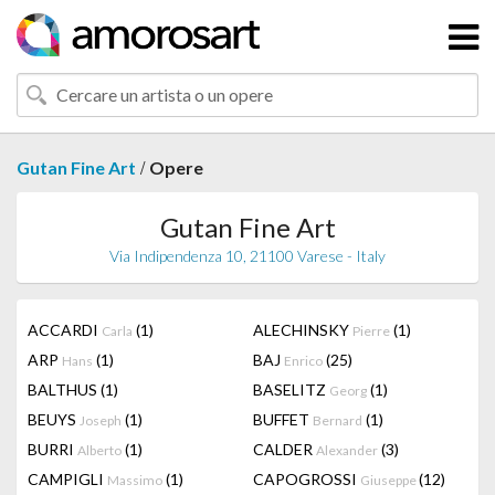
/
Gutan Fine Art
Opere
Gutan Fine Art
Via Indipendenza 10, 21100 Varese - Italy
ACCARDI
(1)
ALECHINSKY
(1)
Carla
Pierre
ARP
(1)
BAJ
(25)
Hans
Enrico
BALTHUS
(1)
BASELITZ
(1)
Georg
BEUYS
(1)
BUFFET
(1)
Joseph
Bernard
BURRI
(1)
CALDER
(3)
Alberto
Alexander
CAMPIGLI
(1)
CAPOGROSSI
(12)
Massimo
Giuseppe