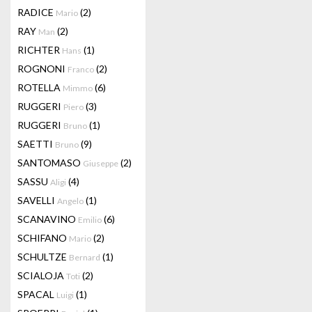
RADICE
(2)
Mario
RAY
(2)
Man
RICHTER
(1)
Hans
ROGNONI
(2)
Franco
ROTELLA
(6)
Mimmo
RUGGERI
(3)
Piero
RUGGERI
(1)
Bruno
SAETTI
(9)
Bruno
SANTOMASO
(2)
Giuseppe
SASSU
(4)
Aligi
SAVELLI
(1)
Angelo
SCANAVINO
(6)
Emilio
SCHIFANO
(2)
Mario
SCHULTZE
(1)
Bernard
SCIALOJA
(2)
Toti
SPACAL
(1)
Luigi