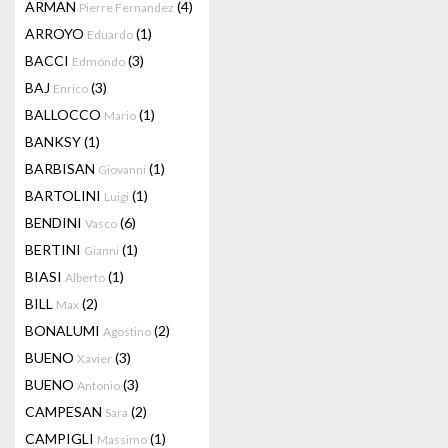
ARMAN
(4)
Pierre Fernandez
ARROYO
(1)
Eduardo
BACCI
(3)
Edmondo
BAJ
(3)
Enrico
BALLOCCO
(1)
Mario
BANKSY
(1)
BARBISAN
(1)
Giovanni
BARTOLINI
(1)
Luigi
BENDINI
(6)
Vasco
BERTINI
(1)
Gianni
BIASI
(1)
Alberto
BILL
(2)
Max
BONALUMI
(2)
Agostino
BUENO
(3)
Xavier
BUENO
(3)
Antonio
CAMPESAN
(2)
Sara
CAMPIGLI
(1)
Massimo