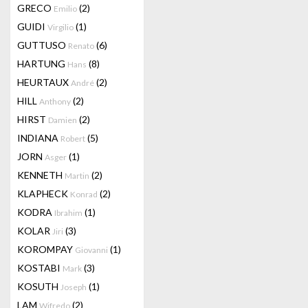
GRECO
(2)
Emilio
GUIDI
(1)
Virgilio
GUTTUSO
(6)
Renato
HARTUNG
(8)
Hans
HEURTAUX
(2)
André
HILL
(2)
Anthony
HIRST
(2)
Damien
INDIANA
(5)
Robert
JORN
(1)
Asger
KENNETH
(2)
Martin
KLAPHECK
(2)
Konrad
KODRA
(1)
Ibrahim
KOLAR
(3)
Jiri
KOROMPAY
(1)
Giovanni
KOSTABI
(3)
Mark
KOSUTH
(1)
Joseph
LAM
(2)
Wifredo