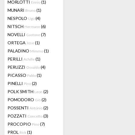
MORLOTTI
(1)
Ennio
MUNARI
(1)
Bruno
NESPOLO
(4)
Ugo
NITSCH
(6)
Hermann
NOVELLI
(7)
Gastone
ORTEGA
(1)
Jose
PALADINO
(1)
Mimmo
PERILLI
(1)
Achille
PERUZZI
(4)
Osvaldo
PICASSO
(1)
Pablo
PINELLI
(2)
Pino
POLK SMITH
(2)
Leon
POMODORO
(2)
Giò
POSSENTI
(2)
Antonio
POZZATI
(3)
Concetto
PROCOPIO
(7)
Pino
PROL
(1)
Rick