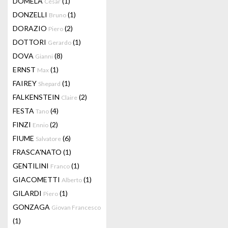
DOMELA
(1)
César
DONZELLI
(1)
Bruno
DORAZIO
(2)
Piero
DOTTORI
(1)
Gerardo
DOVA
(8)
Gianni
ERNST
(1)
Max
FAIREY
(1)
Shepard
FALKENSTEIN
(2)
Claire
FESTA
(4)
Tano
FINZI
(2)
Ennio
FIUME
(6)
Salvatore
FRASCA'NATO
(1)
GENTILINI
(1)
Franco
GIACOMETTI
(1)
Alberto
GILARDI
(1)
Piero
GONZAGA
Giovan Francesco
(1)