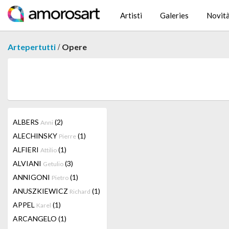
Artisti
Galeries
Novit
/
Artepertutti
Opere
ALBERS
(2)
Anni
ALECHINSKY
(1)
Pierre
ALFIERI
(1)
Attilio
ALVIANI
(3)
Getulio
ANNIGONI
(1)
Pietro
ANUSZKIEWICZ
(1)
Richard
APPEL
(1)
Karel
ARCANGELO
(1)