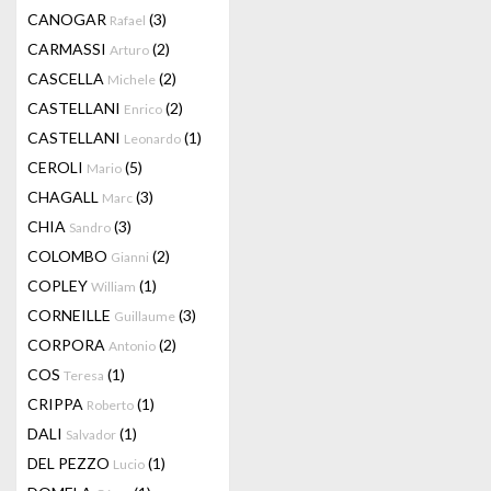
CANOGAR
(3)
Rafael
CARMASSI
(2)
Arturo
CASCELLA
(2)
Michele
CASTELLANI
(2)
Enrico
CASTELLANI
(1)
Leonardo
CEROLI
(5)
Mario
CHAGALL
(3)
Marc
CHIA
(3)
Sandro
COLOMBO
(2)
Gianni
COPLEY
(1)
William
CORNEILLE
(3)
Guillaume
CORPORA
(2)
Antonio
COS
(1)
Teresa
CRIPPA
(1)
Roberto
DALI
(1)
Salvador
DEL PEZZO
(1)
Lucio