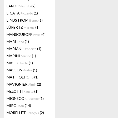
LANDI
(2)
Edoardo
LICATA
(1)
Riccardo
LINDSTROM
(1)
Bengt
LÜPERTZ
(1)
Markus
MANSOUROFF
(4)
Pavel
MARI
(1)
Enzo
MARIANI
(1)
Umberto
MARINI
(1)
Marino
MASI
(1)
Roberto
MASSON
(1)
Andre
MATTIOLI
(1)
Carlo
MAVIGNIER
(2)
Almir
MELOTTI
(1)
Fausto
MIGNECO
(1)
Giuseppe
MIRÓ
(14)
Joan
MORELLET
(2)
François